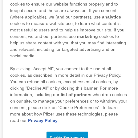
Sie folgt auf Sabine Bruckner, die seit
cookies to ensure our website functions properly and to
keep it secure and these are always on. If you consent
2020 das Schweizer Geschäft leitete
(where applicable), we (and our partners), use
analytics
cookies to measure website use, to learn what content is
und innerhalb von Pfizer eine neue
most useful to users and to help us improve our site. If you
consent, we and our partners use
marketing
cookies to
Aufgabe übernimmt.
help us share content with you that you may find interesting
and relevant, including for targeted advertising and on
social media.
Rea Lal ist langjähriges
By clicking "Accept All", you consent to the use of all
Mitglied der Schweizer
cookies, as described in more detail in our Privacy Policy.
Geschäftsleitung und
You can refuse all cookies, except essential cookies, by
clicking "Decline All" or by closing this banner. For more
verfügt über mehr als 16
information, including our
list of partners
who drop cookies
Jahre Erfahrung
on our site, to manage your preferences or to withdraw your
consent, please click on “Cookie Preferences”. To learn
innerhalb von Pfizer. Die
more about how Pfizer uses these technologies, please
48-Jährige leitet zurzeit
read our
Privacy Policy
.
die Abteilung
Access
and Value
, wo sie für
Cookie Preferences