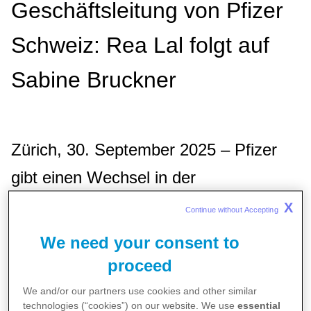
Geschäftsleitung von Pfizer
Schweiz: Rea Lal folgt auf
Sabine Bruckner
Zürich, 30. September 2025 – Pfizer
gibt einen Wechsel in der
Geschäftsleitung für die Schweiz
X
Continue without Accepting 
bekannt: Rea Lal übernimmt per 1.
We need your consent to
Dezember 2025 die Rolle als
proceed
Geschäftsführerin von Pfizer Schweiz.
We and/or our partners use cookies and other similar
technologies (“cookies”) on our website. We use
essential