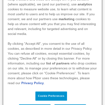
(where applicable), we (and our partners), use
analytics
cookies to measure website use, to learn what content is
most useful to users and to help us improve our site. If you
consent, we and our partners use
marketing
cookies to
help us share content with you that you may find interesting
and relevant, including for targeted advertising and on
Medienanfragen
social media.
By clicking "Accept All", you consent to the use of all
Unsere Medienstelle gibt Ihnen gerne Auskunft
cookies, as described in more detail in our Privacy Policy.
You can refuse all cookies, except essential cookies, by
bei Fragen oder Anliegen zu Pfizer Schweiz:
clicking "Decline All" or by closing this banner. For more
information, including our
list of partners
who drop cookies
media.ch@pfizer.com
Ausschliesslich für
on our site, to manage your preferences or to withdraw your
Medienschaffende
consent, please click on “Cookie Preferences”. To learn
more about how Pfizer uses these technologies, please
read our
Privacy Policy
.
Cookie Preferences